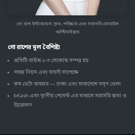
গো রাশ ইন্টারফেস: দ্রুত, পরিষ্কার এবং সরাসরি মোবাইল
অপ্টিমাইজড
গো রাশের মূল বৈশিষ্ট্য
প্রতিটি রাউন্ড ২-৩ সেকেন্ডে সম্পন্ন হয়
সহজ নিয়ম এবং যাচাই সাপেক্ষে
কম ডেটা ব্যবহার — ঢাকা এবং সারাদেশে মসৃণ খেলা
bKash এবং স্থানীয় পেমেন্ট-এর মাধ্যমে সরাসরি জমা ও
উত্তোলন