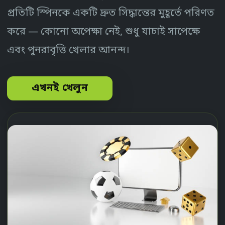
প্রতিটি স্পিনকে একটি দ্রুত সিদ্ধান্তের মুহূর্তে পরিণত
করে — কোনো অপেক্ষা নেই, শুধু যাচাই সাপেক্ষে
এবং পুনরাবৃত্তি খেলার আনন্দ।
এখনই খেলুন