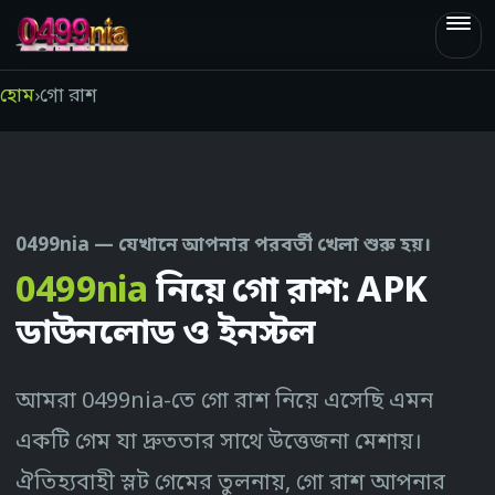
0499nia
হোম
›
গো রাশ
0499nia — যেখানে আপনার পরবর্তী খেলা শুরু হয়।
0499nia
নিয়ে গো রাশ: APK
ডাউনলোড ও ইনস্টল
আমরা 0499nia-তে গো রাশ নিয়ে এসেছি এমন
একটি গেম যা দ্রুততার সাথে উত্তেজনা মেশায়।
ঐতিহ্যবাহী স্লট গেমের তুলনায়, গো রাশ আপনার