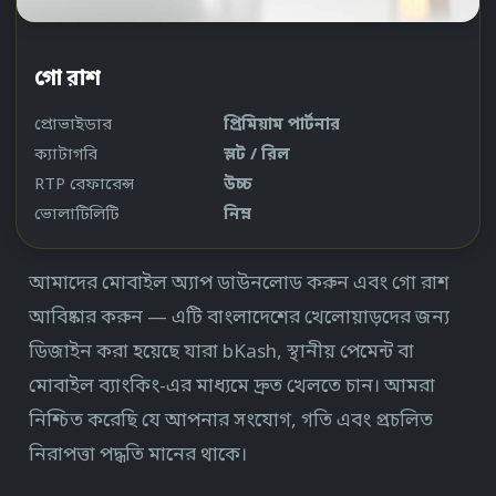
গো রাশ
প্রোভাইডার
প্রিমিয়াম পার্টনার
ক্যাটাগরি
স্লট / রিল
RTP রেফারেন্স
উচ্চ
ভোলাটিলিটি
নিম্ন
আমাদের মোবাইল অ্যাপ ডাউনলোড করুন এবং গো রাশ
আবিষ্কার করুন — এটি বাংলাদেশের খেলোয়াড়দের জন্য
ডিজাইন করা হয়েছে যারা bKash, স্থানীয় পেমেন্ট বা
মোবাইল ব্যাংকিং-এর মাধ্যমে দ্রুত খেলতে চান। আমরা
নিশ্চিত করেছি যে আপনার সংযোগ, গতি এবং প্রচলিত
নিরাপত্তা পদ্ধতি মানের থাকে।