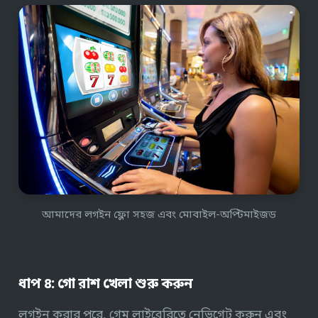
আমাদের লগইন ফ্লো সহজ এবং মোবাইল-অপ্টিমাইজড
ধাপ ৪: গো রাশ খেলা শুরু করুন
লগইন করার পরে, গেম লাইব্রেরিতে নেভিগেট করুন এবং