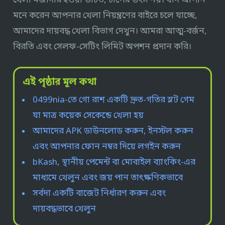
খেলা মজাদার হওয়া উচিত, চাপের উৎস নয়। যদি আপনি
মনে করেন আপনার খেলা নিয়ন্ত্রণের বাইরে চলে যাচ্ছে,
আমাদের দায়বদ্ধ খেলা বিভাগ দেখুন। আমরা আত্ম-বর্জন,
বিরতি এবং সেলফ-সেটিং লিমিট অপশন প্রদান করি।
এই পৃষ্ঠার মূল কথা
0499nia-তে গো রাশ একটি দ্রুত-গতির স্লট গেম
যা মাত্র কয়েক সেকেন্ডে খেলা হয়
আমাদের APK ডাউনলোড করুন, ইনস্টল করুন
এবং আপনার ফোন নম্বর দিয়ে লগইন করুন
bKash, স্থানীয় পেমেন্ট বা মোবাইল ব্যাংকিং-এর
মাধ্যমে খেলুন এবং জয় পান তাৎক্ষণিকভাবে
সর্বদা একটি বাজেট নির্ধারণ করুন এবং
দায়বদ্ধভাবে খেলুন