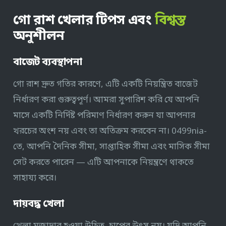
গো রাশ খেলার টিপস এবং
বিশ্বস্ত
অনুশীলন
বাজেট ব্যবস্থাপনা
গো রাশ দ্রুত গতির কারণে, এটি একটি নিয়ন্ত্রিত বাজেট
নির্ধারণ করা গুরুত্বপূর্ণ। আমরা সুপারিশ করি যে আপনি
মাসে একটি নির্দিষ্ট পরিমাণ নির্ধারণ করুন যা আপনার
খরচের অংশ নয় এবং তা অতিক্রম করবেন না। 0499nia-
তে, আপনি দৈনিক সীমা, সাপ্তাহিক সীমা এবং মাসিক সীমা
সেট করতে পারেন — এটি আপনাকে নিয়ন্ত্রণে থাকতে
সাহায্য করে।
দায়বদ্ধ খেলা