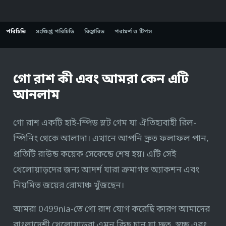
পরিচিতি
সংক্ষিপ্ত পরিচিতি
বিস্তারিত
পরামর্শ ও টিপস
গো রাশ কী এবং আমরা কেন এটি
আনলাম
গো রাশ একটি হাই-স্পিড স্লট গেম যা ঐতিহ্যবাহী রিল-
স্পিনিং থেকে আলাদা। এখানে আপনি দ্রুত ফলাফল পান,
প্রতিটি রাউন্ড কয়েক সেকেন্ডে শেষ হয়। এটি সেই
খেলোয়াড়দের জন্য আদর্শ যারা ক্রমাগত অ্যাকশন এবং
নিয়মিত জয়ের রোমাঞ্চ খুঁজছেন।
আমরা 0499nia-তে গো রাশ যোগ করেছি কারণ আমাদের
বাংলাদেশী খেলোয়াড়রা এমন কিছু চান যা দ্রুত, স্বচ্ছ এবং