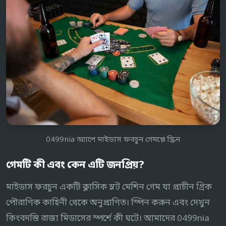
0499nia অ্যাপে মাইডাস ফরচুন গেমপ্লে স্ক্রিন
গেমটি কী এবং কেন এটি জনপ্রিয়?
মাইডাস ফরচুন একটি ক্লাসিক স্লট মেশিন গেম যা প্রাচীন গ্রিক
পৌরাণিক কাহিনী থেকে অনুপ্রাণিত। স্পিন করুন এবং দেখুন
কিংবদন্তি রাজা মিডাসের স্পর্শে কী ঘটে। আমাদের 0499nia