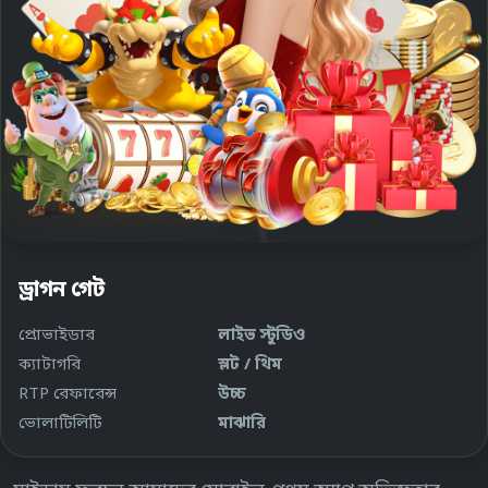
ড্রাগন গেট
প্রোভাইডার
লাইভ স্টুডিও
ক্যাটাগরি
স্লট / থিম
RTP রেফারেন্স
উচ্চ
ভোলাটিলিটি
মাঝারি