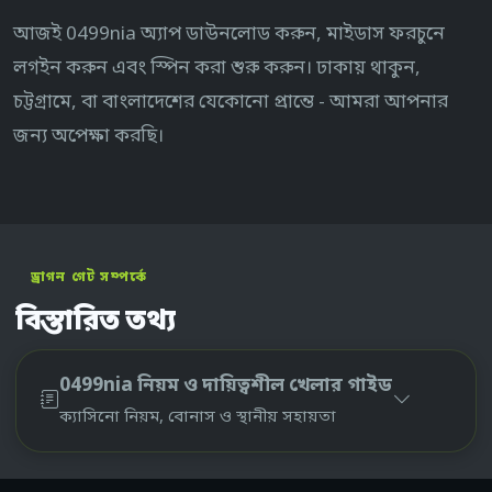
আজই 0499nia অ্যাপ ডাউনলোড করুন, মাইডাস ফরচুনে
লগইন করুন এবং স্পিন করা শুরু করুন। ঢাকায় থাকুন,
চট্টগ্রামে, বা বাংলাদেশের যেকোনো প্রান্তে - আমরা আপনার
জন্য অপেক্ষা করছি।
ড্রাগন গেট সম্পর্কে
বিস্তারিত তথ্য
0499nia নিয়ম ও দায়িত্বশীল খেলার গাইড
ক্যাসিনো নিয়ম, বোনাস ও স্থানীয় সহায়তা