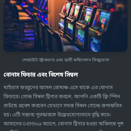
পেআউট স্ট্রাকচার এবং জয়ী কম্বিনেশন ভিজ্যুয়াল
বোনাস ফিচার এবং বিশেষ সিম্বল
মাইডাস ফরচুনের আসল রোমাঞ্চ এসে থাকে এর বোনাস
ফিচারে। গোল্ড সিম্বল ট্রিগার করলে, আপনি একটি ফ্রি স্পিন
রাউন্ডে প্রবেশ করবেন যেখানে সমস্ত সিম্বল গোল্ডে রূপান্তরিত
হয়। এটি সম্ভাব্য পুরস্কারকে উল্লেখযোগ্যভাবে বৃদ্ধি করে।
আমাদের 0499nia অ্যাপে, বোনাস ট্রিগার হওয়া অবিলম্বে পুশ